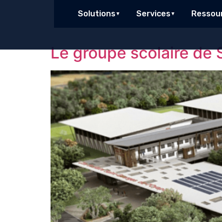
contenu
principal
Solutions
Services
Ressou
Le groupe scolaire de