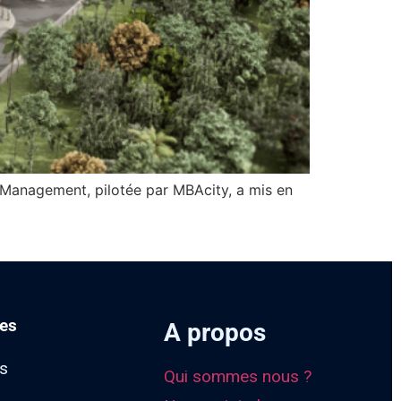
IM Management, pilotée par MBAcity, a mis en
es
A propos
ts
Qui sommes nous ?