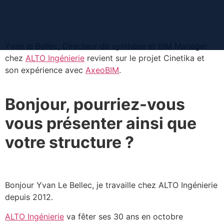
contenu
principal
Yvan le Bellec, Directeur de synthèse et BIM Manager
chez
ALTO Ingénierie
revient sur le projet Cinetika et
son expérience avec
AxeoBIM
.
Bonjour, pourriez-vous
vous présenter ainsi que
votre structure ?
Bonjour Yvan Le Bellec, je travaille chez ALTO Ingénierie
depuis 2012.
ALTO Ingénierie
va fêter ses 30 ans en octobre