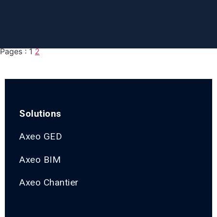
contenu
principal
Pages :
1
2
Solutions
Axeo GED
Axeo BIM
Axeo Chantier