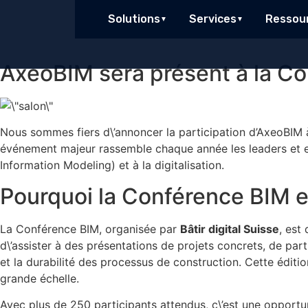
contenu
principal
Solutions
Services
Ressou
AxeoBIM sera présent à la C
Nous sommes fiers d\’annoncer la participation d’AxeoBIM
événement majeur rassemble chaque année les leaders et exp
Information Modeling) et à la digitalisation.
Pourquoi la Conférence BIM e
La Conférence BIM, organisée par
Bâtir digital Suisse
, est
d\’assister à des présentations de projets concrets, de parti
et la durabilité des processus de construction. Cette éditio
grande échelle.
Avec plus de 250 participants attendus, c\’est une opportun