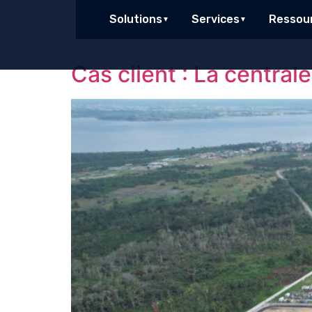
contenu
principal
Solutions
Services
Ressou
Cas client : La centra